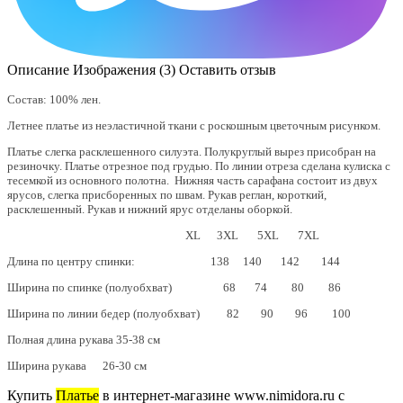
Описание
Изображения (3)
Оставить отзыв
Состав: 100% лен.
Летнее платье из неэластичной ткани с роскошным цветочным рисунком.
Платье слегка расклешенного силуэта. Полукруглый вырез присобран на
резиночку. Платье отрезное под грудью. По линии отреза сделана кулиска с
тесемкой из основного полотна. Нижняя часть сарафана состоит из двух
ярусов, слегка присборенных по швам. Рукав реглан, короткий,
расклешенный. Рукав и нижний ярус отделаны оборкой.
XL 3XL 5XL 7XL
Длина по центру спинки: 138 140 142 144
Ширина по спинке (полуобхват) 68 74 80 86
Ширина по линии бедер (полуобхват) 82 90 96 100
Полная длина рукава 35-38 см
Ширина рукава 26-30 см
Купить
Платье
в интернет-магазине www.nimidora.ru с