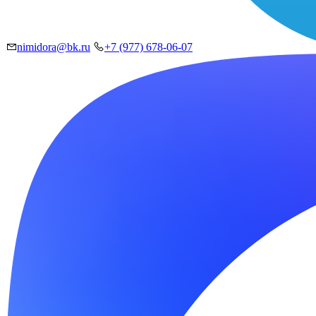
nimidora@bk.ru
+7 (977) 678-06-07