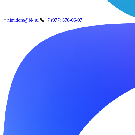
nimidora@bk.ru
+7 (977) 678-06-07