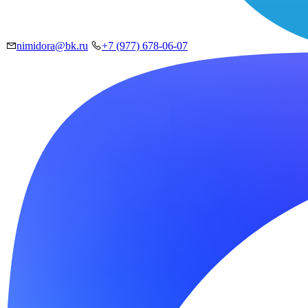
nimidora@bk.ru
+7 (977) 678-06-07