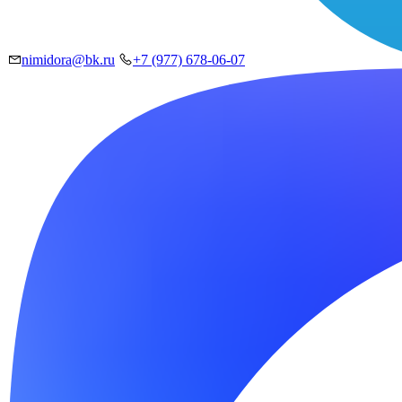
nimidora@bk.ru
+7 (977) 678-06-07