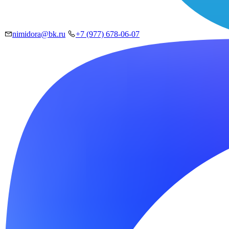
nimidora@bk.ru
+7 (977) 678-06-07