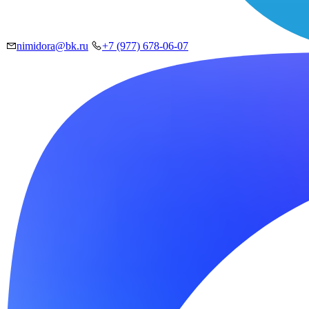
nimidora@bk.ru
+7 (977) 678-06-07