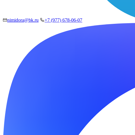
nimidora@bk.ru
+7 (977) 678-06-07