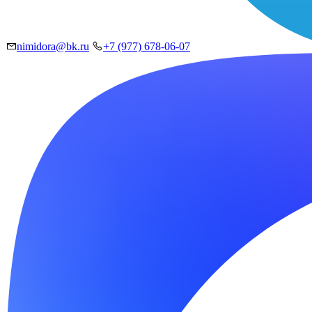
nimidora@bk.ru
+7 (977) 678-06-07