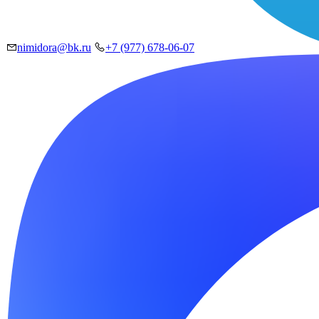
nimidora@bk.ru
+7 (977) 678-06-07