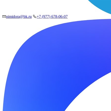
nimidora@bk.ru
+7 (977) 678-06-07