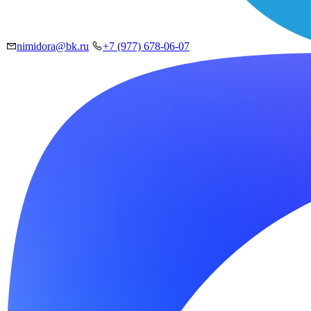
nimidora@bk.ru
+7 (977) 678-06-07