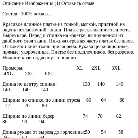
Описание
Изображения (1)
Оставить отзыв
Состав: 100% вискоза.
Красивое длинное платье из тонкой, мягкой, приятной на
ощупь неэластичной ткани. Платье расклешенного силуэта.
Вырез каре. Перед и спинка на кокетке, выполненной из
двойного слоя ткани. Нижняя отрезная часть платья без швов.
От кокетки вниз ткань присборена. Рукава цельнокройные,
прямые, укороченные. Платье без подплечников, без разрезов.
Нижний край подвернут и подшит.
Промеры: XL 2XL 3XL
4XL 5XL 6XL
Длина по центру спинки: 138 140 140
140 140 140
Ширина по спинке, по линии отреза 60 64 68
72 76 80
Ширина по линии бедер 74 78 82
86 90 94
Длина рукава от выреза до горловины:50 54 58
60 62 64