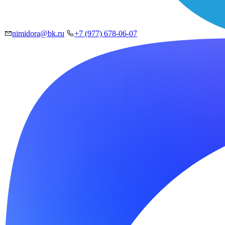
nimidora@bk.ru
+7 (977) 678-06-07